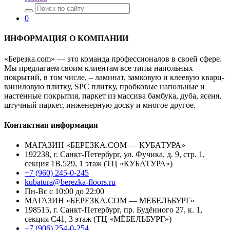
0
ИНФОРМАЦИЯ О КОМПАНИИ
«Березка.com» — это команда профессионалов в своей сфере.
Мы предлагаем своим клиентам все типы напольных
покрытий, в том числе, – ламинат, замковую и клеевую кварц-
виниловую плитку, SPC плитку, пробковые напольные и
настенные покрытия, паркет из массива бамбука, дуба, ясеня,
штучный паркет, инженерную доску и многое другое.
Контактная информация
МАГАЗИН «БЕРЕЗКА.COM — КУБАТУРА»
192238, г. Санкт-Петербург, ул. Фучика, д. 9, стр. 1,
секция 1В.529, 1 этаж (ТЦ «КУБАТУРА»)
+7 (960) 245-0-245
kubatura@berezka-floors.ru
Пн-Вс с 10:00 до 22:00
МАГАЗИН «БЕРЕЗКА.COM — МЕБЕЛЬБУРГ»
198515, г. Санкт-Петербург, пр. Будённого 27, к. 1,
секция С41, 3 этаж (ТЦ «МЁБЕЛЬБУРГ»)
+7 (906) 254-0-254