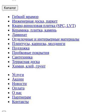
Каталог
Гибкий мрамор
Инженерная доска, паркет
Кварц-виниловая плитка (SPC, LVT)
Керамика, плитка, камень
Ламинат
Отделочные и интерьерные материалы
Плинтусы, карнизы, молдинги
Подложка
Пробковые покрытия
Сантехника
Террасная доска
Химия, клей, грунт
Услуги
Акции
Новости
Оплата
О нас
Партнерам
Контакты