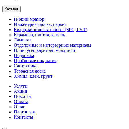
Каталог
Гибкий мрамор
Инженерная доска, паркет
Кварц-виниловая плитка (SPC, LVT)
Керамика, плитка, камень
Ламинат
Отделочные и интерьерные материалы
Плинтусы, карнизы, молдинги
Подложка
Пробковые покрытия
Сантехника
Террасная доска
Химия, клей, грунт
Услуги
Акции
Новости
Оплата
О нас
Партнерам
Контакты